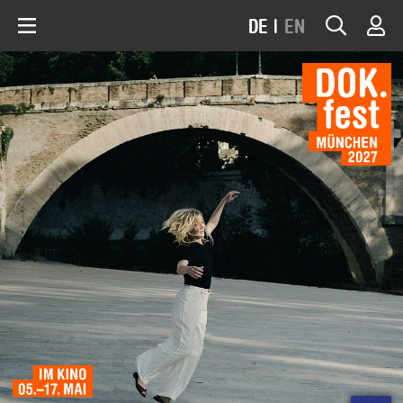
DE
|
EN