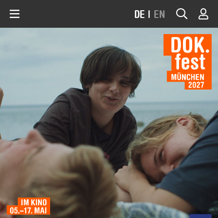
DE
|
EN