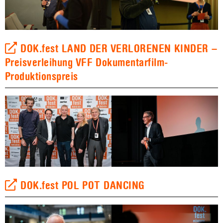
DOK.fest LAND DER VERLORENEN KINDER –
Preisverleihung VFF Dokumentarfilm-
Produktionspreis
DOK.fest POL POT DANCING