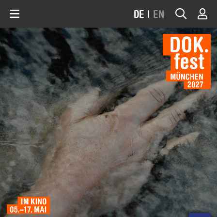
DE
|
EN