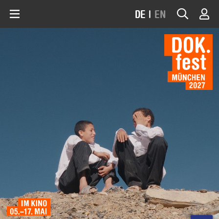
DE
|
EN