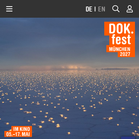
DE
|
EN