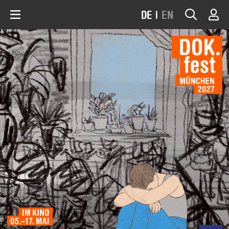
DE
|
EN