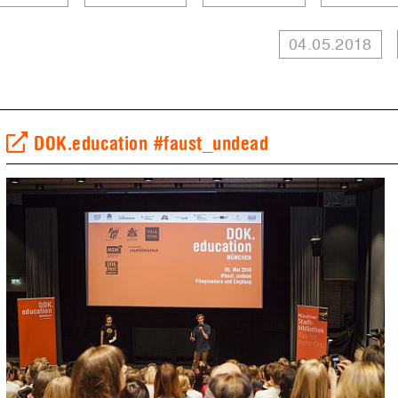
04.05.2018
DOK.education #faust_undead