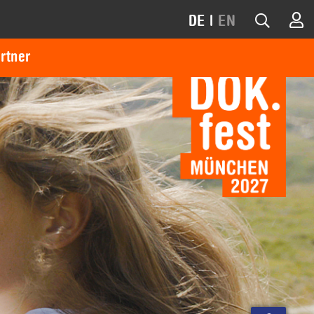
DE
|
EN
rtner