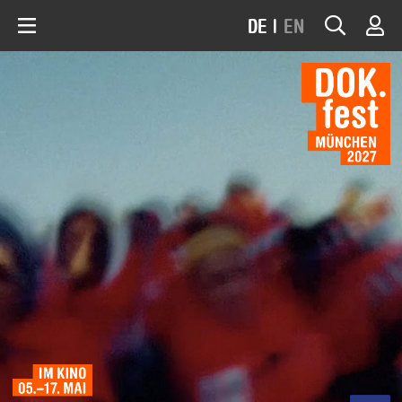
DE
|
EN