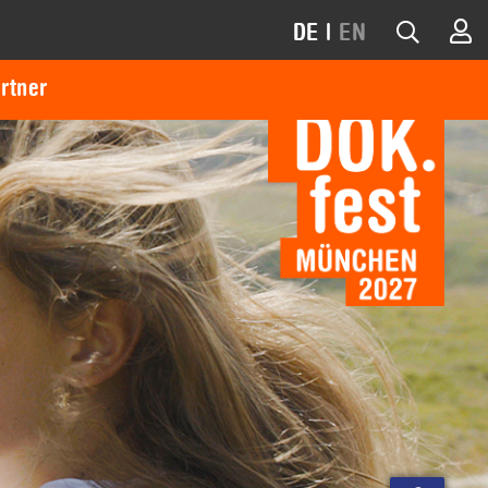
DE
|
EN
rtner