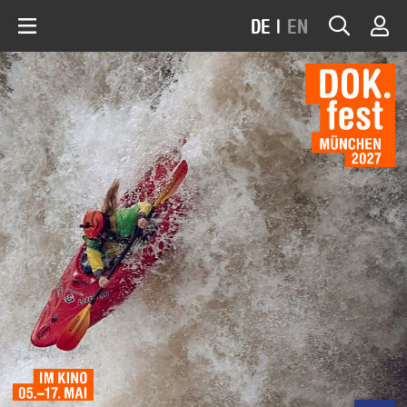
DE
|
EN