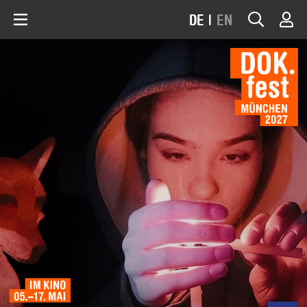
DE
|
EN