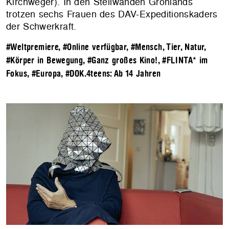
Kirchweger). In den Steilwänden Grönlands
trotzen sechs Frauen des DAV-Expeditionskaders
der Schwerkraft.
#Weltpremiere
,
#Online verfügbar
,
#Mensch, Tier, Natur
,
#Körper in Bewegung
,
#Ganz großes Kino!
,
#FLINTA* im
Fokus
,
#Europa
,
#DOK.4teens: Ab 14 Jahren