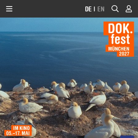
DE
|
EN