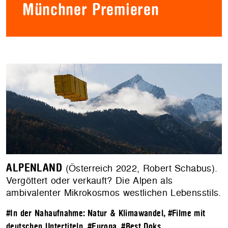
Münchner Premieren
ALPENLAND
(Österreich 2022, Robert Schabus).
Vergöttert oder verkauft? Die Alpen als
ambivalenter Mikrokosmos westlichen Lebensstils.
#In der Nahaufnahme: Natur & Klimawandel
,
#Filme mit
deutschen Untertiteln
,
#Europa
,
#Best Doks