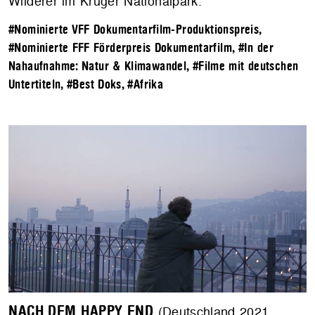
Wilderer im Kruger Nationalpark.
#Nominierte VFF Dokumentarfilm-Produktionspreis
,
#Nominierte FFF Förderpreis Dokumentarfilm
,
#In der
Nahaufnahme: Natur & Klimawandel
,
#Filme mit deutschen
Untertiteln
,
#Best Doks
,
#Afrika
NACH DEM HAPPY END
(Deutschland 2021,