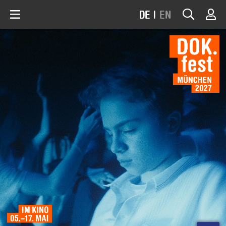
DE
|
EN