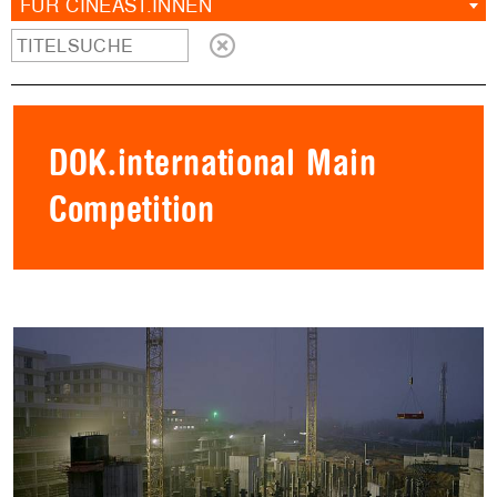
FÜR CINEAST.INNEN
DOK.international Main
Competition