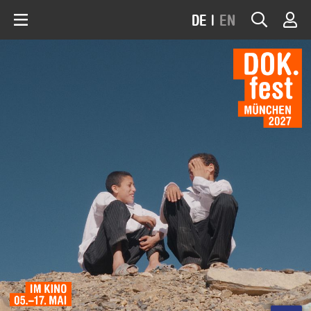
DE
|
EN