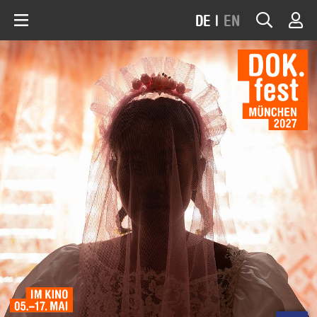
DE
|
EN