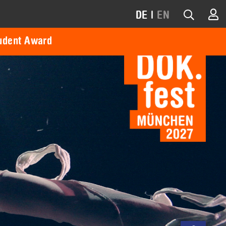
DE
|
EN
udent Award