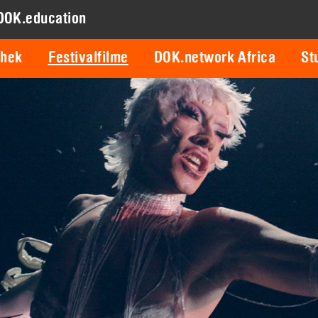
DOK.education
thek
Festivalfilme
DOK.network Africa
St