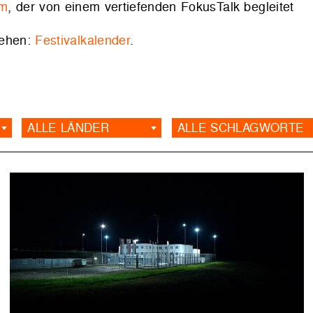
lm
, der von einem vertiefenden FokusTalk begleitet
sehen:
Festivalkalender
.
ALLE LÄNDER
ALLE SCHLAGWORTE