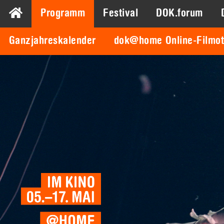
Programm
Festival
DOK.forum
Ganzjahreskalender
dok@home Online-Filmo