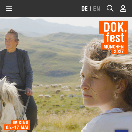
DE
|
EN