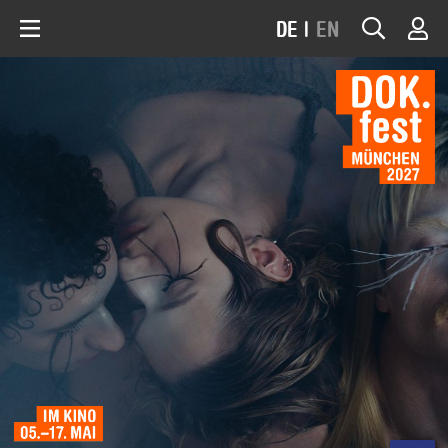
DE
|
EN