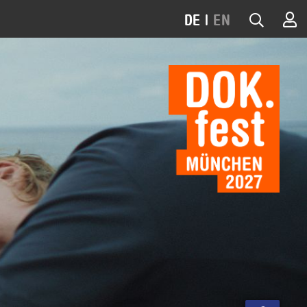
DE
|
EN