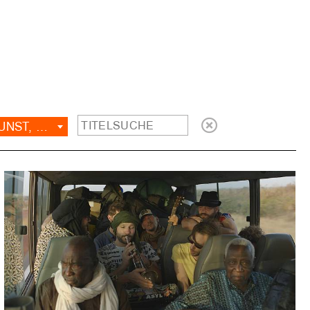
THE ART OF LIVING: KUNST, THEATER, MUSIK, TANZ, LITERATUR, FOTOGRAFIE