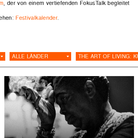
lm
, der von einem vertiefenden FokusTalk begleitet
sehen:
Festivalkalender
.
ALLE LÄNDER